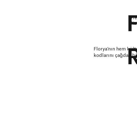
#re
#is
Florya’nın hem kült
kodlarını çağdaş bi