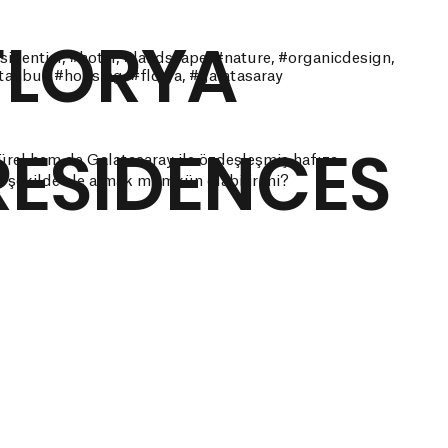
FLORYA
sidential, #hotel, #landscape, #nature, #organicdesign,
tanbul, #housing, #florya, #galatasaray
RESIDENCES
ürel hem de Galatasaray ile özdeşleşmiş hafıza
r şekilde ele almak mümkün olabilir mi?